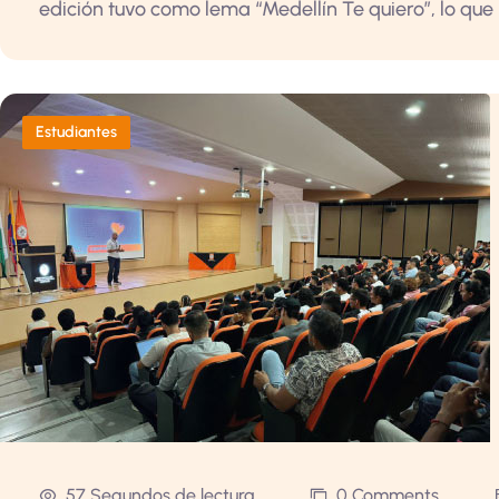
edición tuvo como lema “Medellín Te quiero”, lo que p
Estudiantes
57 Segundos de lectura
0 Comments