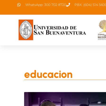
WhatsApp: 300 702 8720
PBX: (604) 514 560
educacion