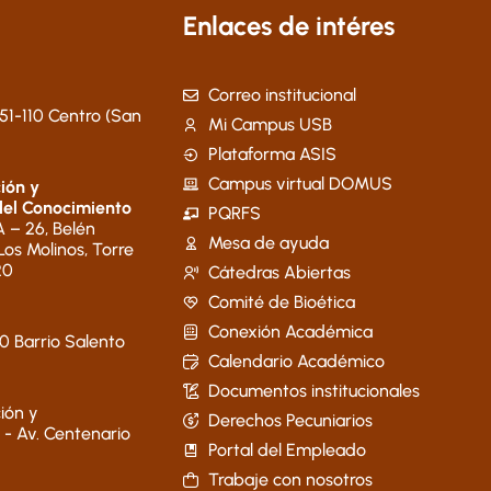
Enlaces de intéres
Correo institucional
51-110 Centro (San
Mi Campus USB
Plataforma ASIS
Campus virtual DOMUS
ión y
del Conocimiento
PQRFS
 – 26, Belén
Mesa de ayuda
 Los Molinos, Torre
20
Cátedras Abiertas
Comité de Bioética
Conexión Académica
40 Barrio Salento
Calendario Académico
Documentos institucionales
ión y
Derechos Pecuniarios
 - Av. Centenario
Portal del Empleado
Trabaje con nosotros