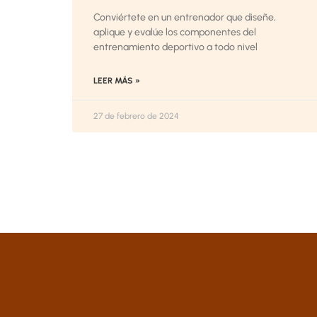
Conviértete en un entrenador que diseñe,
aplique y evalúe los componentes del
entrenamiento deportivo a todo nivel
LEER MÁS »
27 de febrero de 2024